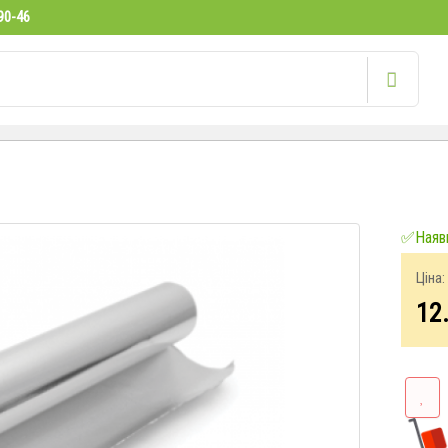
90-46
✅Наявн
Ціна:
12