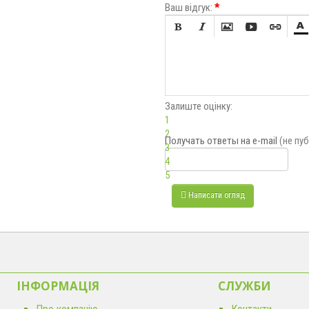
Ваш відгук:
*






Залиште оцінку:
1
2
Получать ответы
на e-mail
(не пу
3
4
5
Написати огляд
ІНФОРМАЦІЯ
CЛУЖБИ