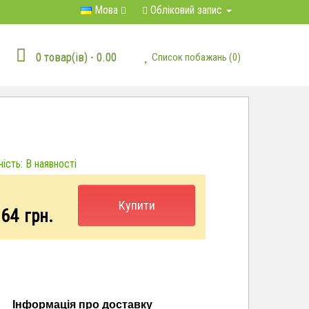
Мова
Обліковий запис
0 товар(ів) - 0.00
Список побажань (0)
ість: В наявності
Купити
.64
грн.
Інформація про доставку