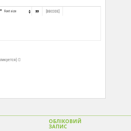


Font size
[BBCODE]

бликуется)
ОБЛІКОВИЙ
ЗАПИС