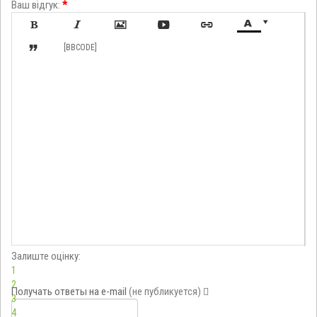
Ваш відгук:
*








[BBCODE]
Залиште оцінку:
1
2
Получать ответы
на e-mail
(не публикуется)
3
4