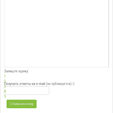
Залиште оцінку:
1
2
Получать ответы
на e-mail
(не публикуется)
3
4
5
Написати огляд