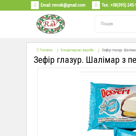
Email:
rvrovik@gmail.com
Тел.:
+38(095) 245-
Головна
Кондитерські вироби
Зефір глазур. Шаліма
Зефір глазур. Шалімар з 