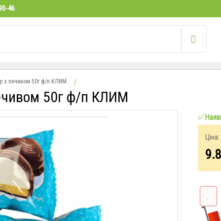
90-46
р з печивом 50г ф/п КЛИМ
печивом 50г ф/п КЛИМ
✅Наявн
Ціна:
9.