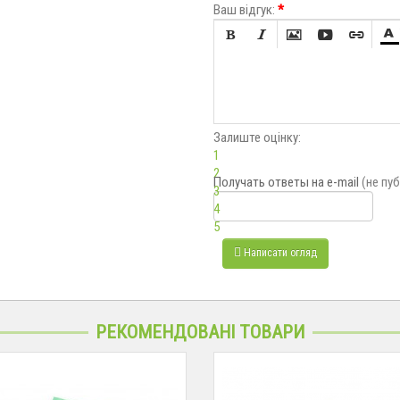
Ваш відгук:
*






Залиште оцінку:
1
2
Получать ответы
на e-mail
(не пу
3
4
5
Написати огляд
РЕКОМЕНДОВАНІ ТОВАРИ