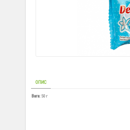
ОПИС
Вага:
50 г