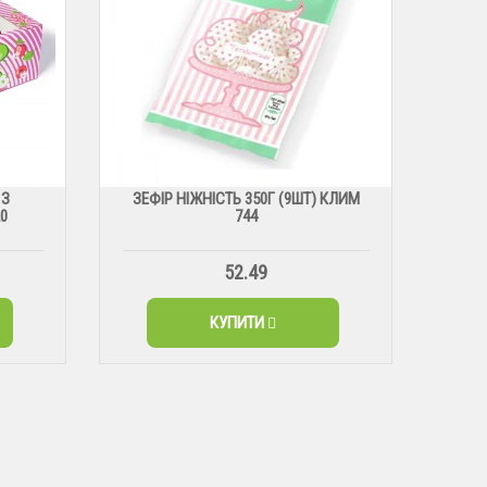
 З
ЗЕФІР НІЖНІСТЬ 350Г (9ШТ) КЛИМ
0
744
52.49
КУПИТИ