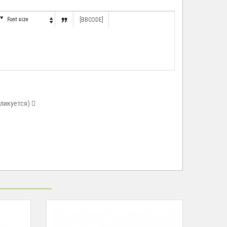


Font size
[BBCODE]

бликуется)