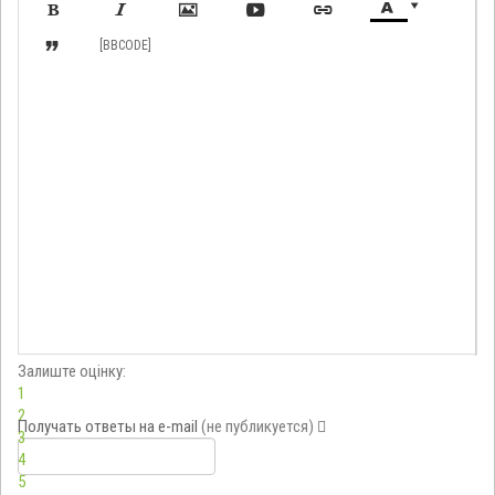








[BBCODE]
Залиште оцінку:
1
2
Получать ответы
на e-mail
(не публикуется)
3
4
5