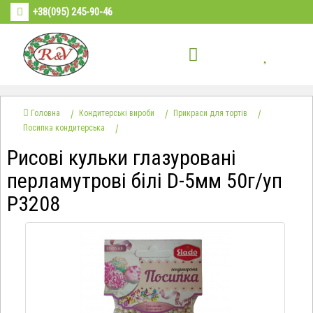
+38(095) 245-90-46
Головна
Кондитерські вироби
Прикраси для тортів
Посипка кондитерська
Рисові кульки глазуровані
перламутрові білі D-5мм 50г/уп
Р3208