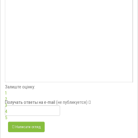
Залиште оцінку:
1
2
Получать ответы
на e-mail
(не публикуется)
3
4
5
Написати огляд