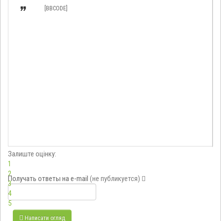

[BBCODE]
Залиште оцінку:
1
2
Получать ответы
на e-mail
(не публикуется)
3
4
5
Написати огляд