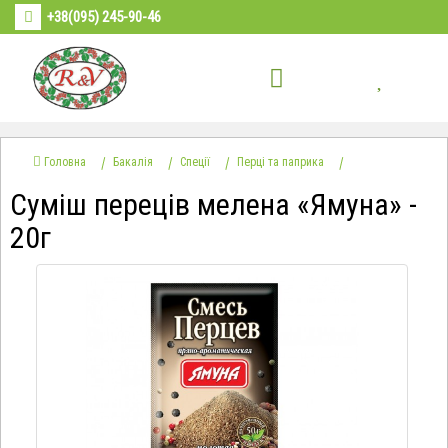
+38(095) 245-90-46
Головна
Бакалія
Спеції
Перці та паприка
Суміш переців мелена «Ямуна» -
20г