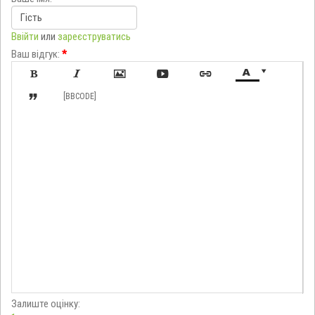
Ввійти
или
зареєструватись
Ваш відгук:
*








[BBCODE]
Залиште оцінку: