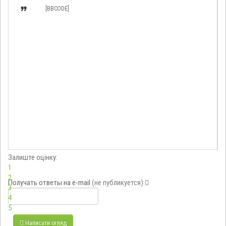

[BBCODE]
Залиште оцінку:
1
2
Получать ответы
на e-mail
(не публикуется)
3
4
5
Написати огляд