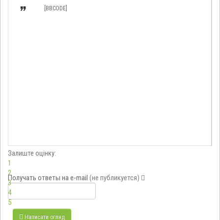

[BBCODE]
Залиште оцінку:
1
2
Получать ответы
на e-mail
(не публикуется)
3
4
5
Написати огляд