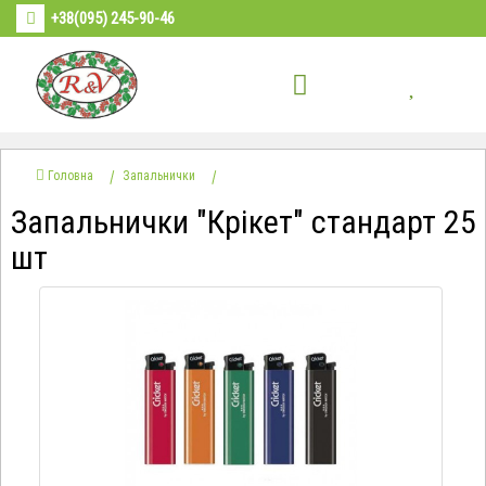
+38(095) 245-90-46
Головна
Запальнички
Запальнички "Крікет" стандарт 25
шт