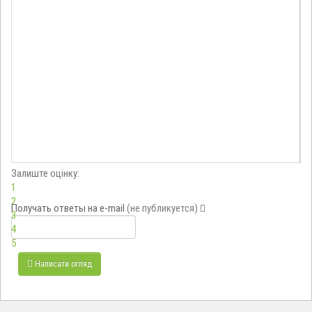
Залиште оцінку:
1
2
Получать ответы
на e-mail
(не публикуется)
3
4
5
Написати огляд