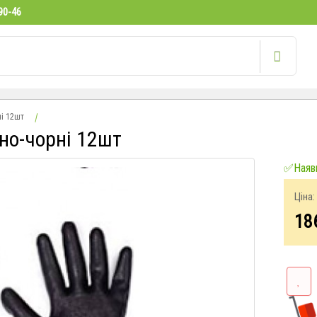
90-46
ні 12шт
оно-чорні 12шт
✅Наявн
Ціна:
18