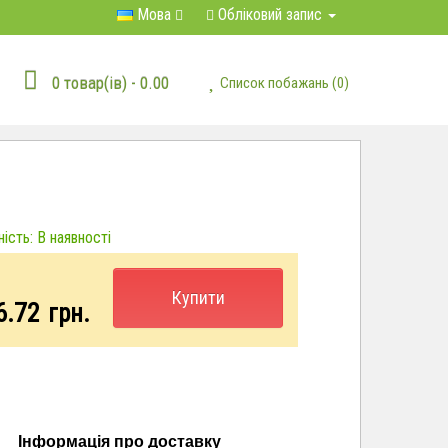
Мова
Обліковий запис
0 товар(ів) - 0.00
Список побажань (0)
ість: В наявності
Купити
6.72
грн.
Інформація про доставку