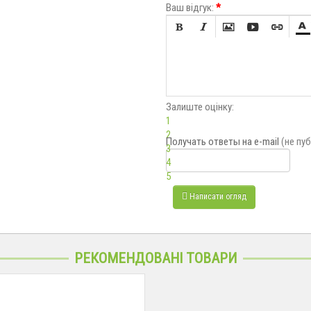
Ваш відгук:
*






Залиште оцінку:
1
2
Получать ответы
на e-mail
(не пу
3
4
5
Написати огляд
РЕКОМЕНДОВАНІ ТОВАРИ