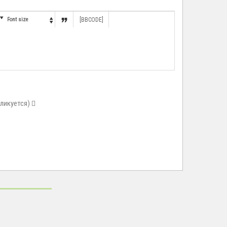


Font size
[BBCODE]

бликуется)