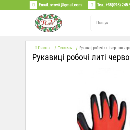
Email:
rvrovik@gmail.com
Тел.:
+38(095) 245-
Головна
Текстиль
Рукавиці робочі литі червоно-чор
Рукавиці робочі литі черв