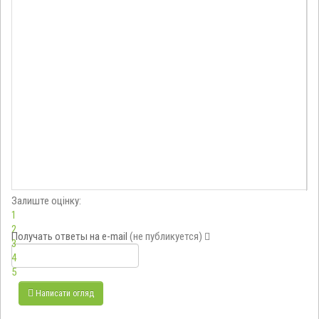
Залиште оцінку:
1
2
Получать ответы
на e-mail
(не публикуется)
3
4
5
Написати огляд