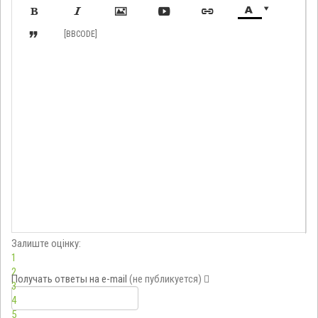








[BBCODE]
Залиште оцінку:
1
2
Получать ответы
на e-mail
(не публикуется)
3
4
5