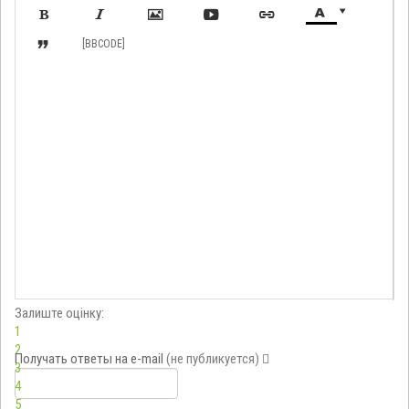








[BBCODE]
Залиште оцінку:
1
2
Получать ответы
на e-mail
(не публикуется)
3
4
5