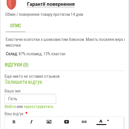
Гарантії повернення
Обмін / повернення товару протягом 14 днів
ОПИС
Еластичні колготки з шовковистим блиском .Мають посилені верх і
мисочки.
Склад:
87% поліамід, 13% еластан
ВІДГУКИ (0)
Ещё никто не оставил отзывов.
Залишити відгук
Ваше імя:
Ввійти
или
зареєструватись
Ваш відгук:
*






