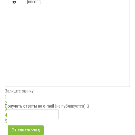

[BBCODE]
Залиште оцінку:
1
2
Получать ответы
на e-mail
(не публикуется)
3
4
5
Написати огляд