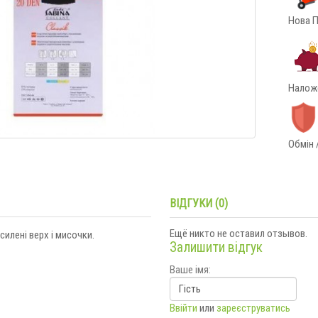
Нова П
Наложе
Обмін 
ВІДГУКИ (0)
Ещё никто не оставил отзывов.
илені верх і мисочки.
Залишити відгук
Ваше імя:
Ввійти
или
зареєструватись