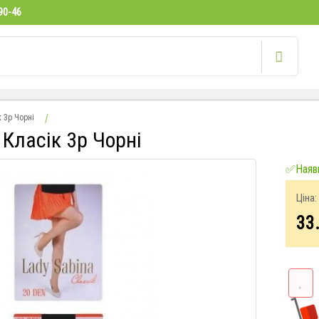
90-46
 3р Чорні
 Класік 3р Чорні
✅Наявн
Ціна:
33