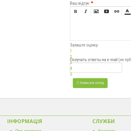
Ваш відгук:
*






Залиште оцінку:
1
2
Получать ответы
на e-mail
(не пу
3
4
5
Написати огляд
ІНФОРМАЦІЯ
CЛУЖБИ