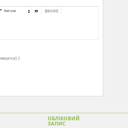


Font size
[BBCODE]

бликуется)
ОБЛІКОВИЙ
ЗАПИС