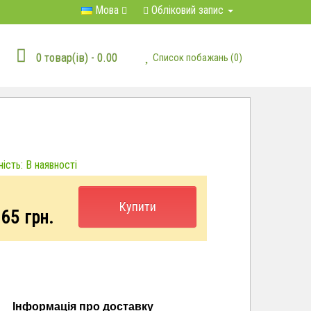
Мова
Обліковий запис
0 товар(ів) - 0.00
Список побажань (0)
ість: В наявності
Купити
.65
грн.
Інформація про доставку