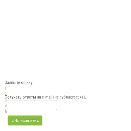
Залиште оцінку:
1
2
Получать ответы
на e-mail
(не публикуется)
3
4
5
Написати огляд