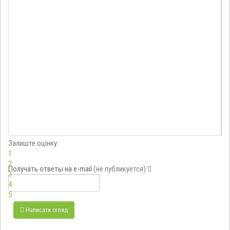
Залиште оцінку:
1
2
Получать ответы
на e-mail
(не публикуется)
3
4
5
Написати огляд