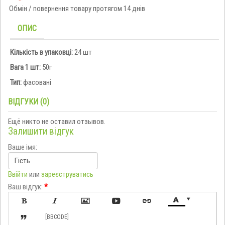
Обмін / повернення товару протягом 14 днів
ОПИС
Кількість в упаковці:
24 шт
Вага 1 шт:
50г
Тип:
фасовані
ВІДГУКИ (0)
Ещё никто не оставил отзывов.
Залишити відгук
Ваше імя:
Ввійти
или
зареєструватись
Ваш відгук:
*








[BBCODE]