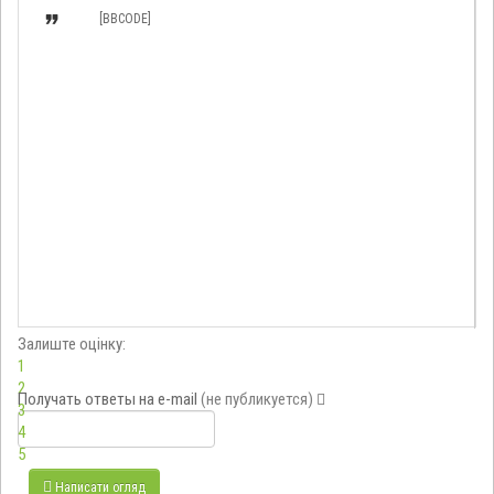

[BBCODE]
Залиште оцінку:
1
2
Получать ответы
на e-mail
(не публикуется)
3
4
5
Написати огляд