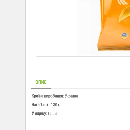
ОПИС
Країна виробника:
Україна
Вага 1 шт.:
130 гр
У ящику:
16 шт.