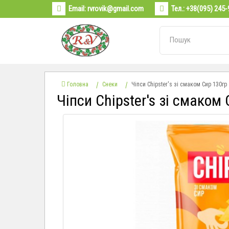
Email:
rvrovik@gmail.com
Тел.:
+38(095) 245-
Головна
Снеки
Чіпси Chipster's зі смаком Сир 130гр
Чіпси Chipster's зі смаком