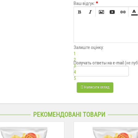
Ваш відгук:
*






Залиште оцінку:
1
2
Получать ответы
на e-mail
(не пу
3
4
5
Написати огляд
РЕКОМЕНДОВАНІ ТОВАРИ