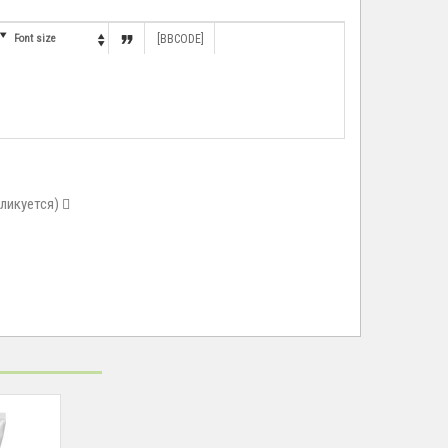


Font size
[BBCODE]

бликуется)