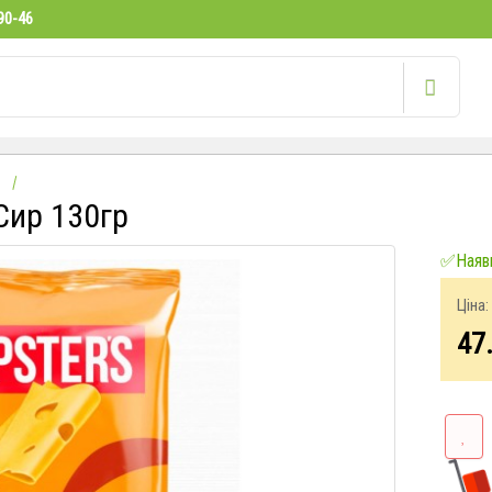
90-46
 Сир 130гр
✅Наявн
Ціна:
47