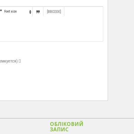


Font size
[BBCODE]

бликуется)
ОБЛІКОВИЙ
ЗАПИС