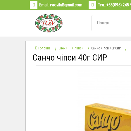
Email:
rvrovik@gmail.com
Тел.:
+38(095) 245-
Головна
Снеки
Чіпси
Санчо чіпси 40г СИР
Санчо чіпси 40г СИР