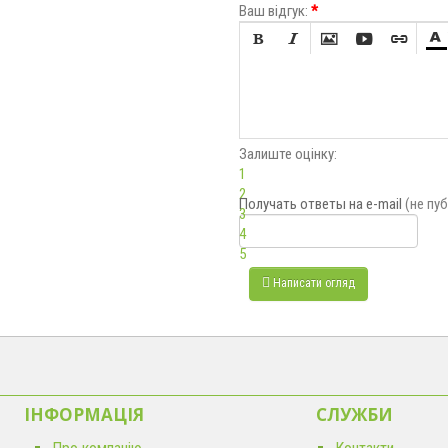
Ваш відгук:
*






Залиште оцінку:
1
2
Получать ответы
на e-mail
(не пу
3
4
5
Написати огляд
ІНФОРМАЦІЯ
CЛУЖБИ