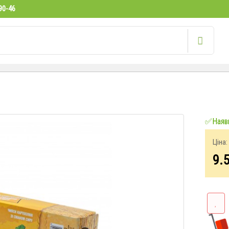
90-46
✅Наявн
Ціна:
9.