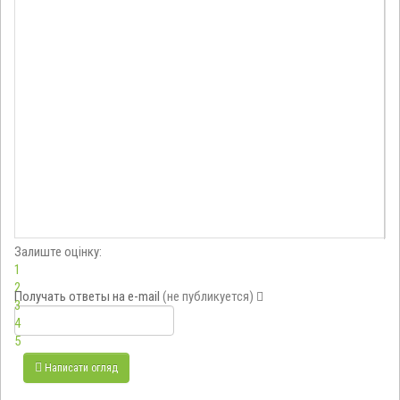
Залиште оцінку:
1
2
Получать ответы
на e-mail
(не публикуется)
3
4
5
Написати огляд