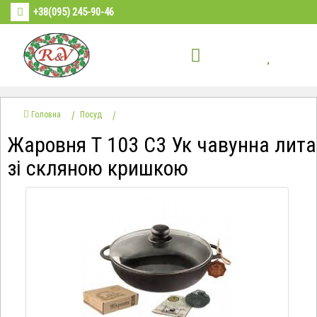
+38(095) 245-90-46
Головна
Посуд
Жаровня Т 103 С3 Ук чавунна лита
зі скляною кришкою