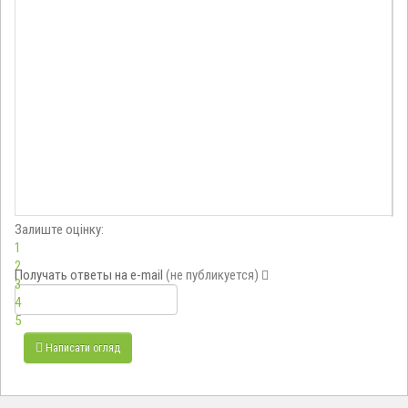
Залиште оцінку:
1
2
Получать ответы
на e-mail
(не публикуется)
3
4
5
Написати огляд