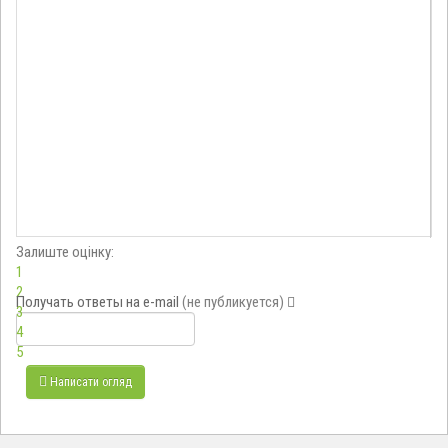
Залиште оцінку:
1
2
Получать ответы
на e-mail
(не публикуется)
3
4
5
Написати огляд