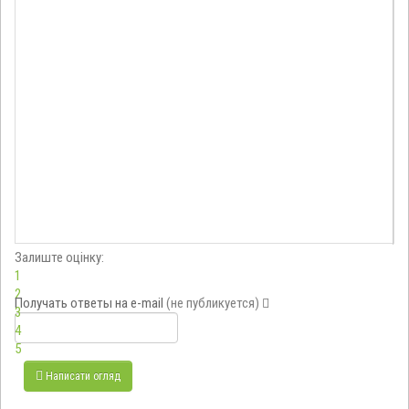
Залиште оцінку:
1
2
Получать ответы
на e-mail
(не публикуется)
3
4
5
Написати огляд