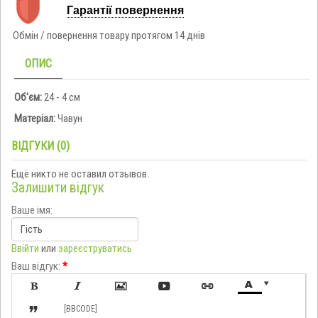
Гарантії повернення
Обмін / повернення товару протягом 14 днів
ОПИС
Об'єм:
24 - 4 см
Матеріал:
Чавун
ВІДГУКИ (0)
Ещё никто не оставил отзывов.
Залишити відгук
Ваше імя:
Ввійти
или
зареєструватись
Ваш відгук:
*








[BBCODE]