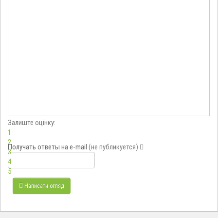
Залиште оцінку:
1
2
Получать ответы
на e-mail
(не публикуется)
3
4
5
Написати огляд