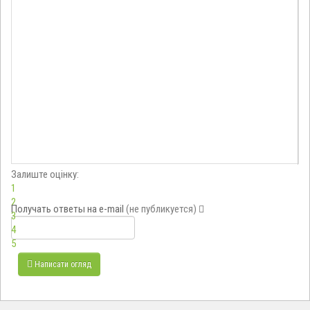
Залиште оцінку:
1
2
Получать ответы
на e-mail
(не публикуется)
3
4
5
Написати огляд