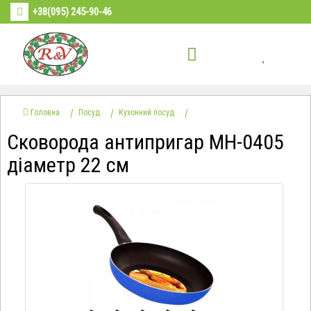
+38(095) 245-90-46
Головна
Посуд
Кухонний посуд
Сковорода антипригар МН-0405
діаметр 22 см