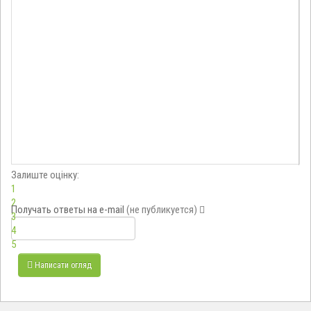
Залиште оцінку:
1
2
Получать ответы
на e-mail
(не публикуется)
3
4
5
Написати огляд