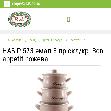
+38(095) 245-90-46
Головна
Посуд
Кухонний посуд
Каструлі
НАБІР 573 емал.3-пр скл/кр .Bon
appetit рожева