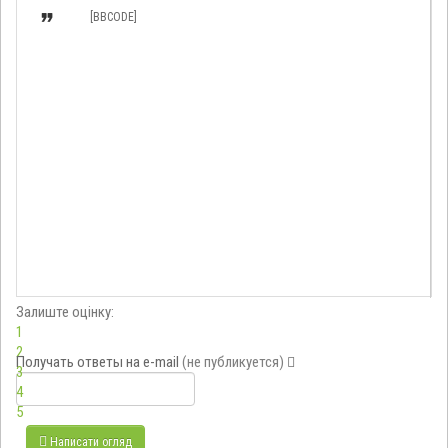

[BBCODE]
Залиште оцінку:
1
2
Получать ответы
на e-mail
(не публикуется)
3
4
5
Написати огляд