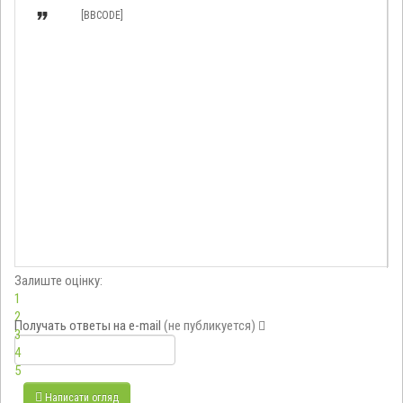

[BBCODE]
Залиште оцінку:
1
2
Получать ответы
на e-mail
(не публикуется)
3
4
5
Написати огляд