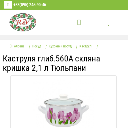
+38(095) 245-90-46
Головна
Посуд
Кухонний посуд
Каструлі
Каструля глиб.560А скляна
кришка 2,1 л Тюльпани