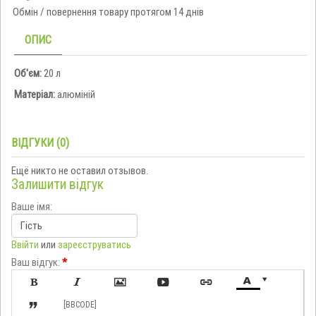
Обмін / повернення товару протягом 14 днів
ОПИС
Об'єм:
20 л
Матеріал:
алюміній
ВІДГУКИ (0)
Ещё никто не оставил отзывов.
Залишити відгук
Ваше імя:
Ввійти
или
зареєструватись
Ваш відгук:
*








[BBCODE]