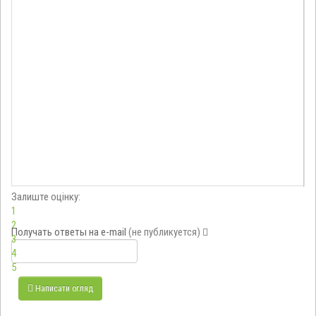
Залиште оцінку:
1
2
Получать ответы
на e-mail
(не публикуется)
3
4
5
Написати огляд