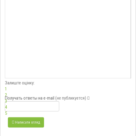
Залиште оцінку:
1
2
Получать ответы
на e-mail
(не публикуется)
3
4
5
Написати огляд