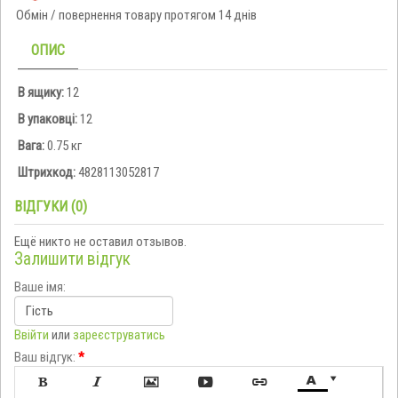
Обмін / повернення товару протягом 14 днів
ОПИС
В ящику:
12
В упаковці:
12
Вага:
0.75 кг
Штрихкод:
4828113052817
ВІДГУКИ (0)
Ещё никто не оставил отзывов.
Залишити відгук
Ваше імя:
Ввійти
или
зареєструватись
Ваш відгук:
*






