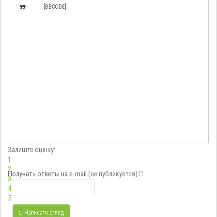

[BBCODE]
Залиште оцінку:
1
2
Получать ответы
на e-mail
(не публикуется)
3
4
5
Написати огляд