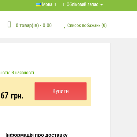
Мова
Обліковий запис
0 товар(ів) - 0.00
Список побажань (0)
ість: В наявності
Купити
.67
грн.
Інформація про доставку