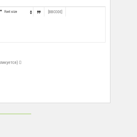


Font size
[BBCODE]

бликуется)