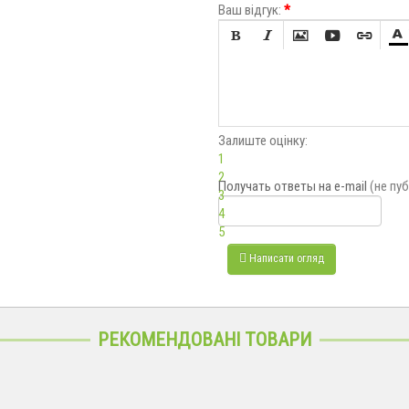
Ваш відгук:
*






Залиште оцінку:
1
2
Получать ответы
на e-mail
(не пу
3
4
5
Написати огляд
РЕКОМЕНДОВАНІ ТОВАРИ