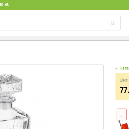
90-46
✅Наявн
Ціна:
77