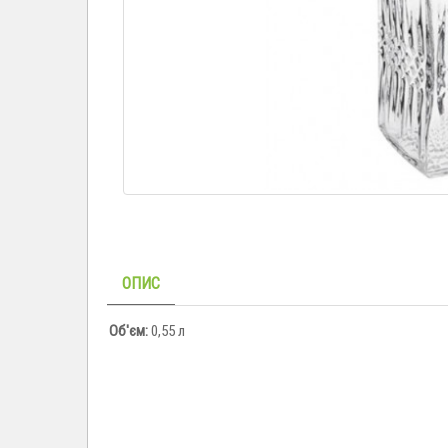
ОПИС
Об'єм:
0,55 л