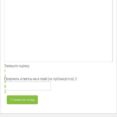
Залиште оцінку:
1
2
Получать ответы
на e-mail
(не публикуется)
3
4
5
Написати огляд