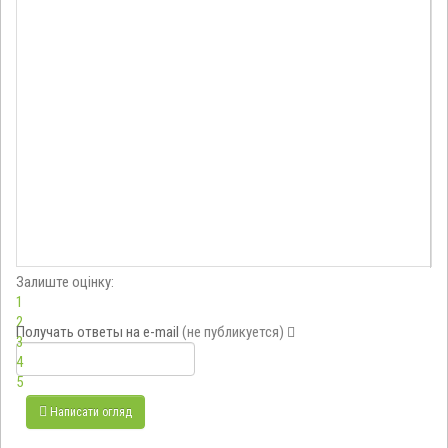
Залиште оцінку:
1
2
Получать ответы
на e-mail
(не публикуется)
3
4
5
Написати огляд