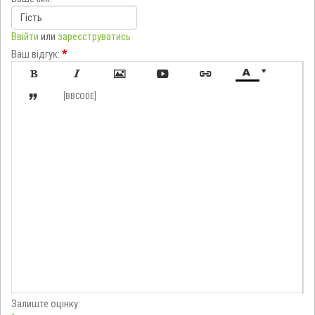
Ввійти
или
зареєструватись
Ваш відгук:
*








[BBCODE]
Залиште оцінку: