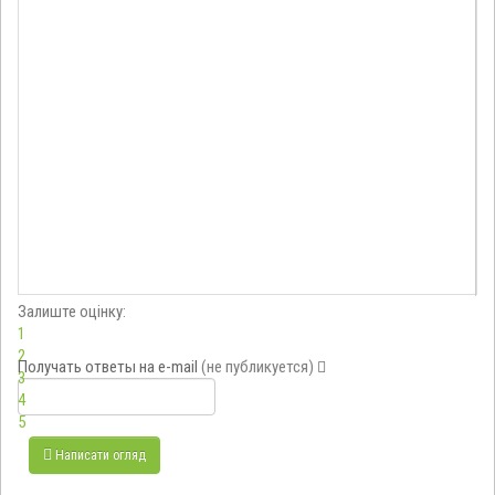
Залиште оцінку:
1
2
Получать ответы
на e-mail
(не публикуется)
3
4
5
Написати огляд