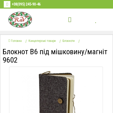
+38(095) 245-90-46
Головна
Канцелярські товари
Блокноти
Блокнот В6 під мішковину/магніт
9602