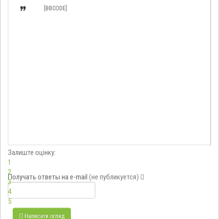

[BBCODE]
Залиште оцінку:
1
2
Получать ответы
на e-mail
(не публикуется)
3
4
5
Написати огляд