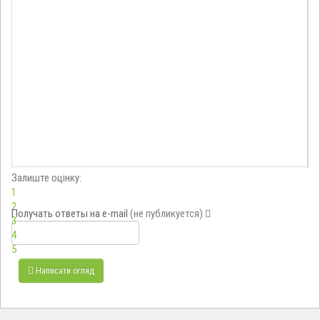
Залиште оцінку:
1
2
Получать ответы
на e-mail
(не публикуется)
3
4
5
Написати огляд