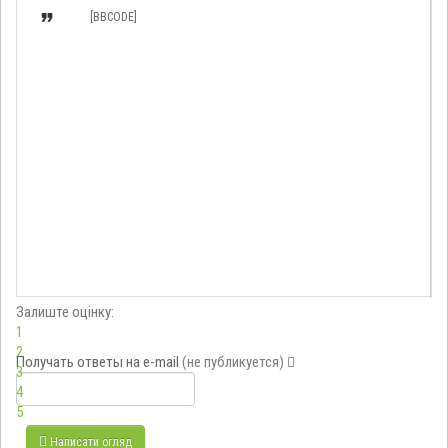

[BBCODE]
Залиште оцінку:
1
2
Получать ответы
на e-mail
(не публикуется)
3
4
5
Написати огляд