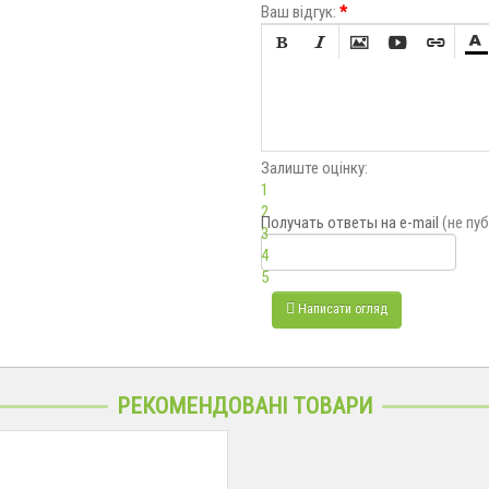
Ваш відгук:
*






Залиште оцінку:
1
2
Получать ответы
на e-mail
(не пу
3
4
5
Написати огляд
РЕКОМЕНДОВАНІ ТОВАРИ