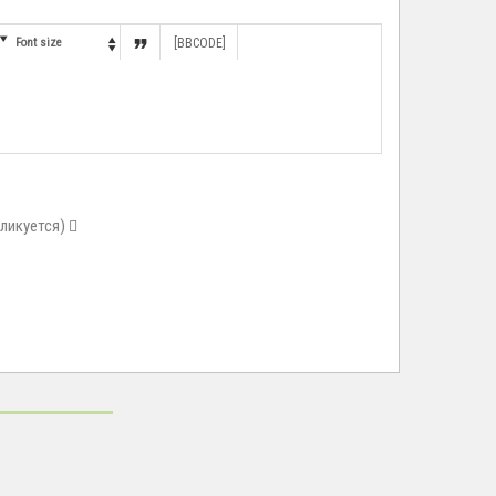


Font size
[BBCODE]

бликуется)