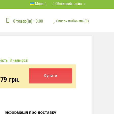
Мова
Обліковий запис
0 товар(ів) - 0.00
Список побажань (0)
ість: В наявності
Купити
.79
грн.
Інформація про доставку