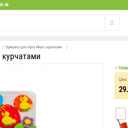
90-46
Прикраса для торта Яйця з курчатами
з курчатами
✅Наявн
Ціна:
29