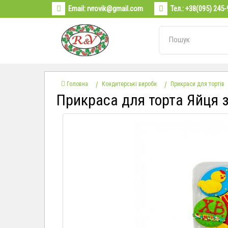
Email:
rvrovik@gmail.com
Тел.:
+38(095) 245-
Головна
Кондитерські вироби
Прикраси для тортів
Прикраса для торта Яйця 