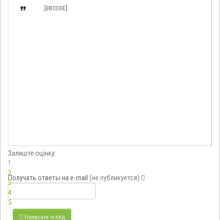

[BBCODE]
Залиште оцінку:
1
2
Получать ответы
на e-mail
(не публикуется)
3
4
5
Написати огляд