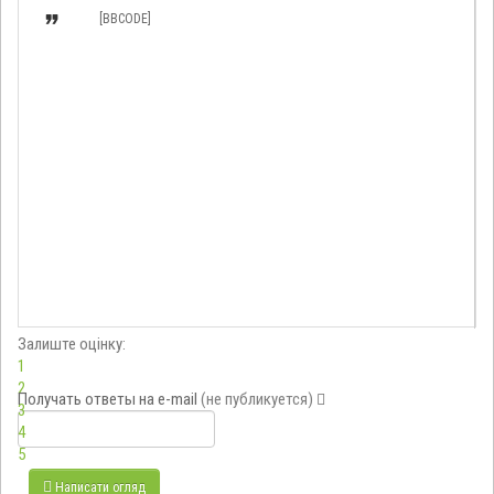

[BBCODE]
Залиште оцінку:
1
2
Получать ответы
на e-mail
(не публикуется)
3
4
5
Написати огляд