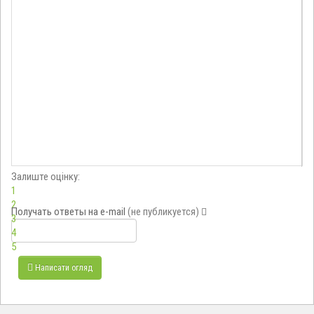
Залиште оцінку:
1
2
Получать ответы
на e-mail
(не публикуется)
3
4
5
Написати огляд