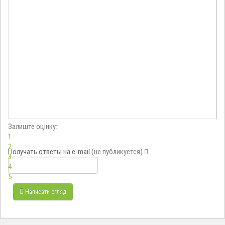
Залиште оцінку:
1
2
Получать ответы
на e-mail
(не публикуется)
3
4
5
Написати огляд