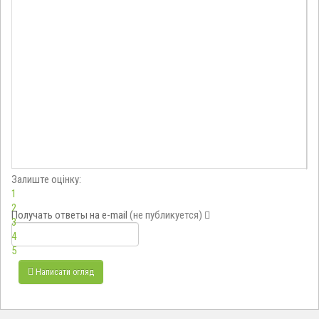
Залиште оцінку:
1
2
Получать ответы
на e-mail
(не публикуется)
3
4
5
Написати огляд