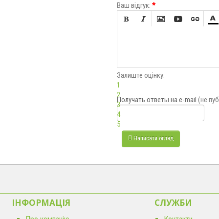
Ваш відгук:
*






Залиште оцінку:
1
2
Получать ответы
на e-mail
(не пу
3
4
5
Написати огляд
ІНФОРМАЦІЯ
CЛУЖБИ