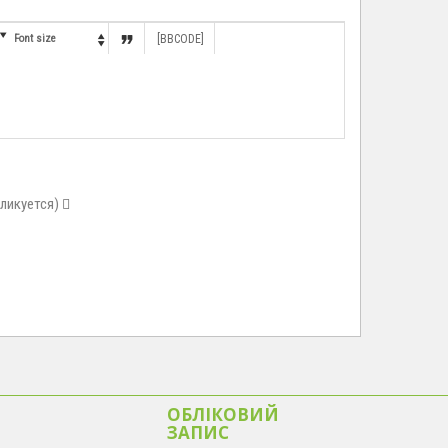


Font size
[BBCODE]

бликуется)
ОБЛІКОВИЙ
ЗАПИС