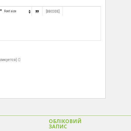


Font size
[BBCODE]

бликуется)
ОБЛІКОВИЙ
ЗАПИС