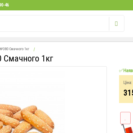
90-46
 №380 Смачного 1кг
 Смачного 1кг
✅Наявн
Ціна:
31