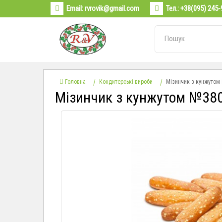
Email:
rvrovik@gmail.com
Тел.:
+38(095) 245-
Головна
Кондитерські вироби
Мізинчик з кунжутом
Мізинчик з кунжутом №380