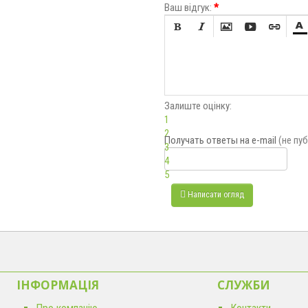
Ваш відгук:
*






Залиште оцінку:
1
2
Получать ответы
на e-mail
(не пу
3
4
5
Написати огляд
ІНФОРМАЦІЯ
CЛУЖБИ